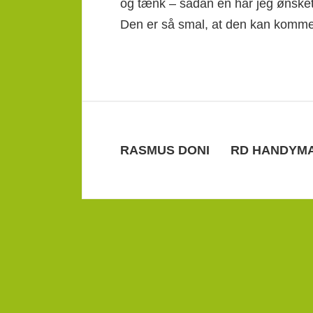
og tænk – sådan en har jeg ønsket 
Den er så smal, at den kan komme i
RASMUS DONI RD HANDY