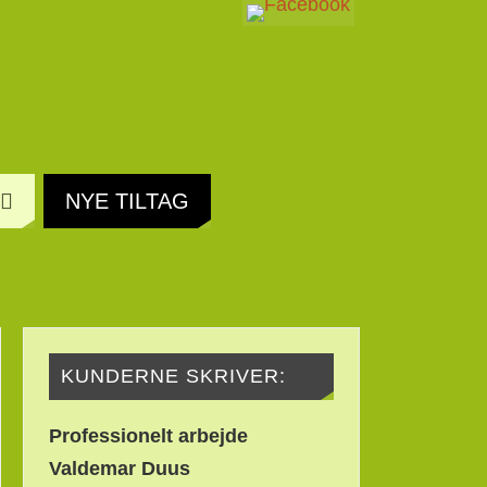
NYE TILTAG
KUNDERNE SKRIVER:
Professionelt
arbejde
Valdemar Duus