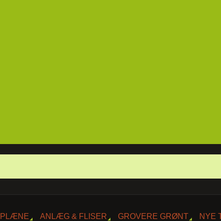
 PLÆNE
ANLÆG & FLISER
GROVERE GRØNT
NYE 