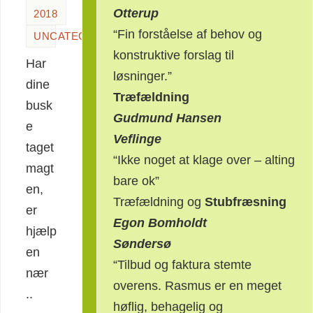
Otterup
2018
“Fin forståelse af behov og
UNCATEGORIZED
konstruktive forslag til
Har
løsninger.”
dine
Træfældning
busk
Gudmund Hansen
e
Veflinge
taget
“Ikke noget at klage over – alting
magt
bare ok”
en,
Træfældning og
Stubfræsning
er
Egon Bomholdt
hjælp
Søndersø
en
“Tilbud og faktura stemte
nær
overens. Rasmus er en meget
..
høflig, behagelig og