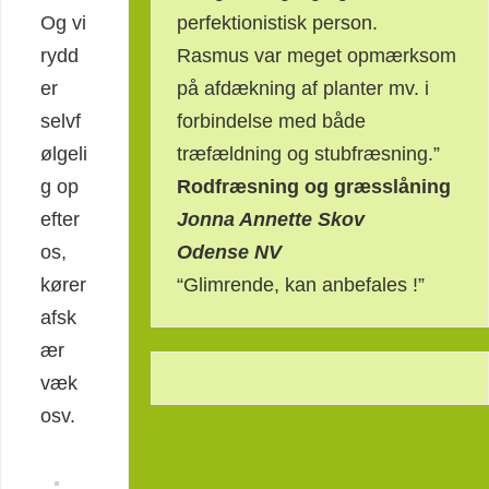
perfektionistisk person.
Og vi
Rasmus var meget opmærksom
rydd
på afdækning af planter mv. i
er
forbindelse med både
selvf
træfældning og stubfræsning.”
ølgeli
Rodfræsning og græsslåning
g op
Jonna Annette Skov
efter
Odense NV
os,
“Glimrende, kan anbefales !”
kører
afsk
ær
væk
osv.