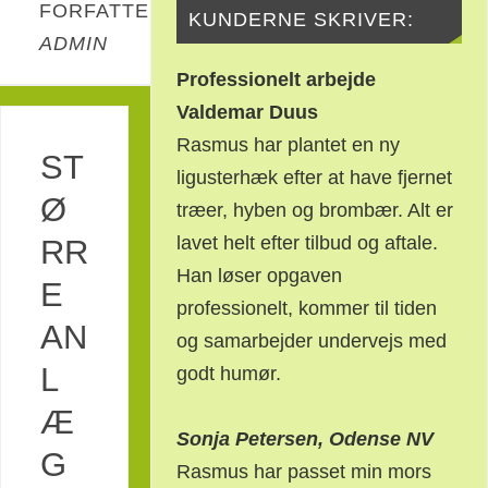
FORFATTER:
KUNDERNE SKRIVER:
ADMIN
Professionelt
arbejde
Valdemar Duus
Rasmus har plantet en ny
ST
ligusterhæk efter at have fjernet
Ø
træer, hyben og brombær. Alt er
lavet helt efter tilbud og aftale.
RR
Han løser opgaven
E
professionelt, kommer til tiden
AN
og samarbejder undervejs med
L
godt humør.
Æ
Sonja Petersen, Odense NV
G
Rasmus har passet min mors