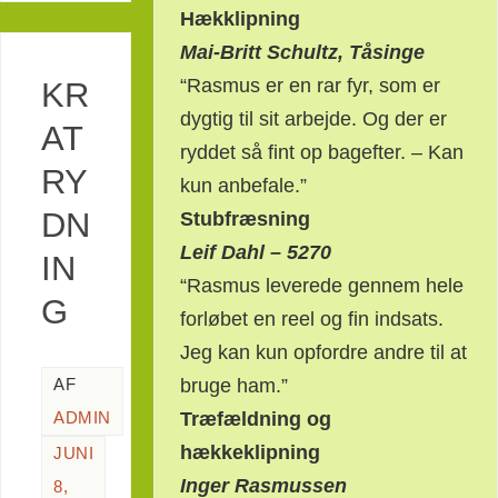
Hækklipning
Mai-Britt Schultz, Tåsinge
“Rasmus er en rar fyr, som er
KR
dygtig til sit arbejde. Og der er
AT
ryddet så fint op bagefter. – Kan
RY
kun anbefale.”
DN
Stubfræsning
Leif Dahl – 5270
IN
“Rasmus leverede gennem hele
G
forløbet en reel og fin indsats.
Jeg kan kun opfordre andre til at
bruge ham.”
AF
Træfældning og
ADMIN
hækkeklipning
JUNI
Inger Rasmussen
8,